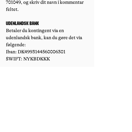
701049, og skriv dit navn i kommentar
feltet.
Udenlandsk bank
Betaler du kontingent via en
udenlandsk bank, kan du gøre det via
følgende:
Iban: DK4993144560006301
SWIFT: NYKBDKKK
KOntakt
Har du spørgsmål til kontingentsatser,
betaling af kontingent, betalingsservice
eller andet?
Så kontakt: