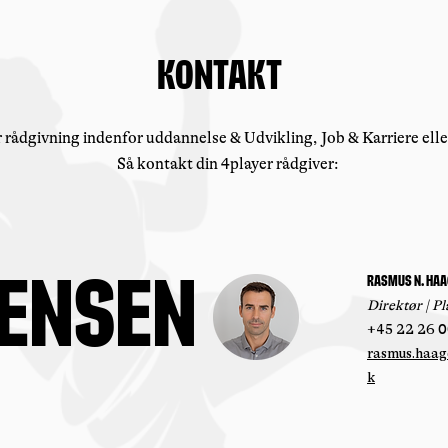
KOntakt
 rådgivning indenfor uddannelse & Udvikling, Job & Karriere ell
Så kontakt din 4player rådgiver:
ensen
Rasmus n. Ha
Direktør | 
+45 22 26 0
rasmus.haag
k