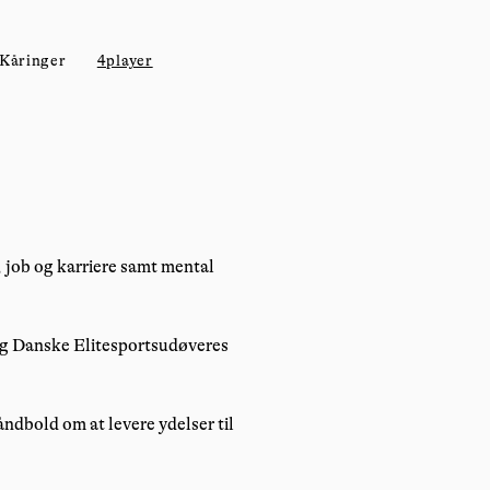
Kåringer
4player
, job og karriere samt mental
 og Danske Elitesportsudøveres
dbold om at levere ydelser til