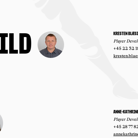
ild
Kresten blæs
Player Deve
+45 22 32 1
kresten.blae
Anne-kathrin
Player Deve
+45 28 77 8
annekathrin