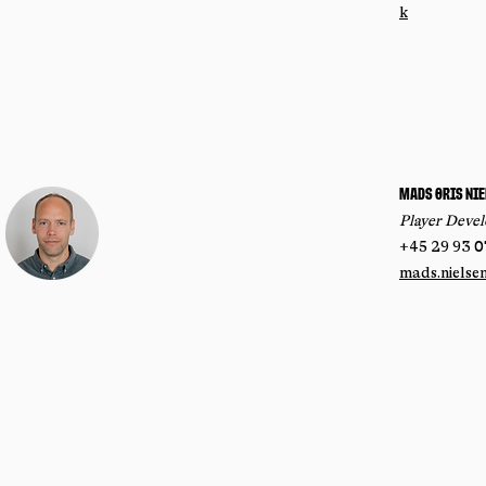
k
Mads Øris Nie
Player Deve
+45 29 93 0
mads.nielse