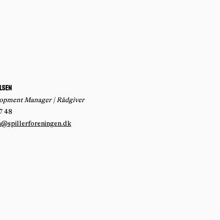
lsen
lopment Manager | Rådgiver
7 48
n@spillerforeningen.dk