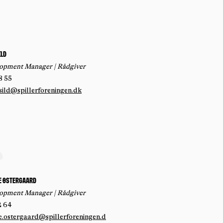
ild
lopment Manager | Rådgiver
8 55
sild@spillerforeningen.dk
e østergaard
lopment Manager | Rådgiver
2 64
e.ostergaard@spillerforeningen.d