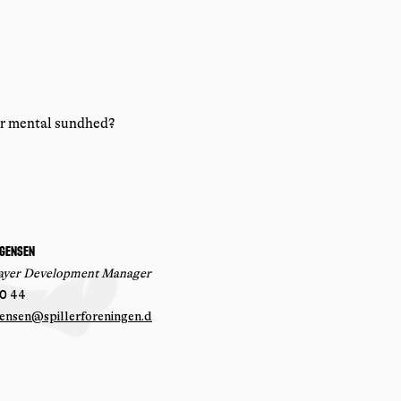
er mental sundhed?
agensen
Player Development Manager
0 44
ensen@spillerforeningen.d