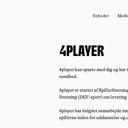
Nyheder
Medl
4player
4player kan sparre med dig og har 
sundhed.
4player er startet af Spillerforen
Forening (DEF-sport) om levering 
4player har indgået samarbejde me
spillerne inden for uddannelse og 