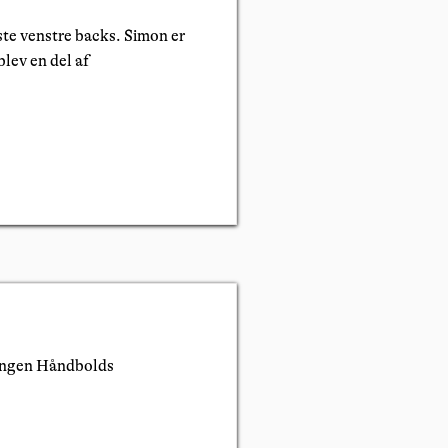
ste venstre backs. Simon er
blev en del af
eningen Håndbolds