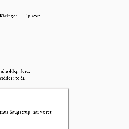
Kåringer
4player
åndboldspillere.
dder i to år.
nus Saugstrup, har været