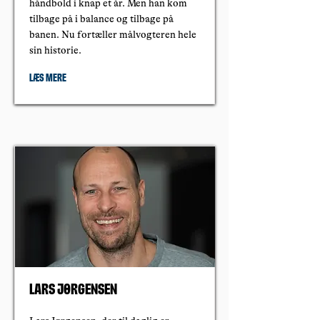
håndbold i knap et år. Men han kom
tilbage på i balance og tilbage på
banen. Nu fortæller målvogteren hele
sin historie.
Læs mere
Lars Jørgensen