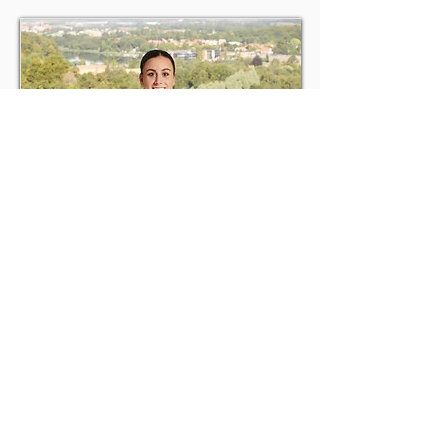
Claudia Rompen
Oktober 2019 blev en skelsættende
måned for Claudia Rompen. Her blev
hun under en kamp ramt direkte i
hovedet på et kontra angreb. Det
sortnede for øjnene, og hun fik
øjeblikkeligt kvalme. Det var starten
på en hjernerystelse, der endte med at
holde hende fra banen i et år.