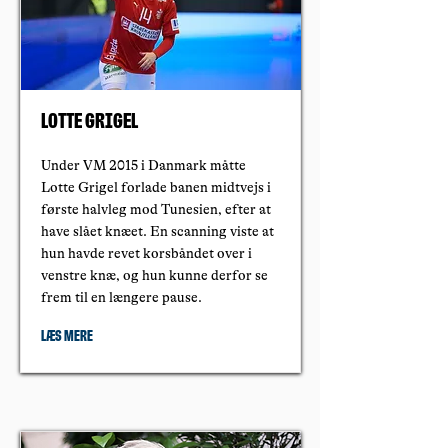
Lotte Grigel
Under VM 2015 i Danmark måtte
Lotte Grigel forlade banen midtvejs i
første halvleg mod Tunesien, efter at
have slået knæet. En scanning viste at
hun havde revet korsbåndet over i
venstre knæ, og hun kunne derfor se
frem til en længere pause.
Læs mere