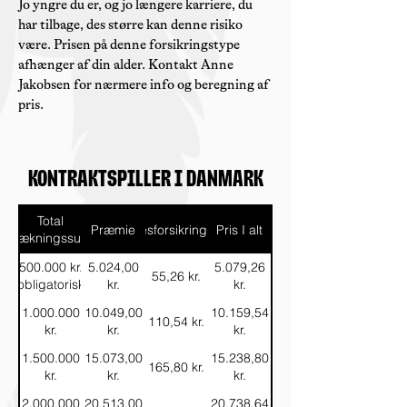
Jo yngre du er, og jo længere karriere, du
har tilbage, des større kan denne risiko
være. Prisen på denne forsikringstype
afhænger af din alder. Kontakt Anne
Jakobsen for nærmere info og beregning af
pris.
Kontraktspiller i Danmark
Total
Præmie
Skadesforsikringsafgift
Pris I alt
dækningssum
500.000 kr.
5.024,00
5.079,26
55,26 kr.
(obligatorisk)
kr.
kr.
1.000.000
10.049,00
10.159,54
110,54 kr.
kr.
kr.
kr.
1.500.000
15.073,00
15.238,80
165,80 kr.
kr.
kr.
kr.
2.000.000
20.513,00
20.738,64