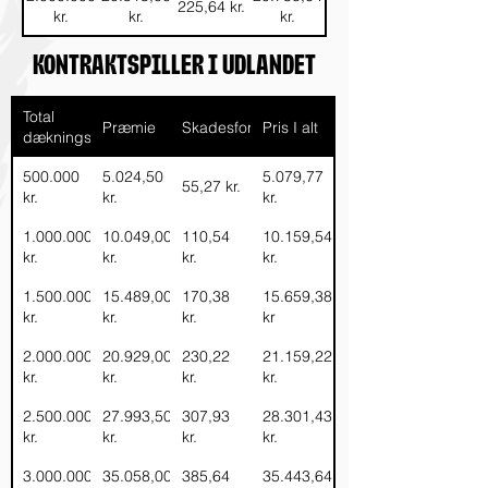
225,64 kr.
kr.
kr.
kr.
2.500.000
25.953,00
26.238,48
285,48 kr.
Kontraktspiller i Udlandet
kr.
kr.
kr.
3.000.000
33.017,50
33.380,69
363,19 kr.
Total
kr.
kr.
kr.
Præmie
Skadesforsikringsafgift
Pris I alt
dækningssum
3.500.000
40.082,00
40.552,90
440,90 kr.
500.000
5.024,50
5.079,77
kr.
kr.
kr.
55,27 kr.
kr.
kr.
kr.
1.000.000
10.049,00
110,54
10.159,54
kr.
kr.
kr.
kr.
1.500.000
15.489,00
170,38
15.659,38
kr.
kr.
kr.
kr
2.000.000
20.929,00
230,22
21.159,22
kr.
kr.
kr.
kr.
2.500.000
27.993,50
307,93
28.301,43
kr.
kr.
kr.
kr.
3.000.000
35.058,00
385,64
35.443,64