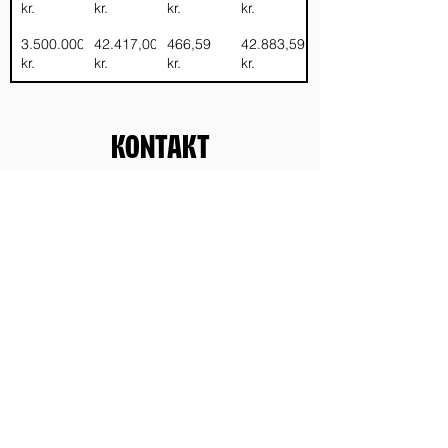
kr.
kr.
kr.
kr.
3.500.000
42.417,00
466,59
42.883,59
kr.
kr.
kr.
kr.
Kontakt
Har du spørgsmål til
heltidsulykkesforsikring? Så kontakt