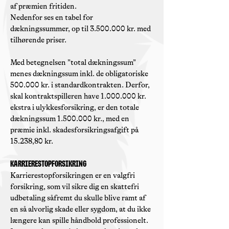
af præmien fritiden.
Nedenfor ses en tabel for
dækningssummer, op til
3.500.000
kr. med
tilhørende priser.
Med betegnelsen ”total dækningssum”
menes dækningssum inkl. de obligatoriske
500.000 kr. i standardkontrakten. Derfor,
skal kontraktspilleren have
1.000.000
kr.
ekstra i ulykkesforsikring, er den totale
dækningssum
1.500.000
kr., med en
præmie inkl. skadesforsikringsafgift på
15.238,80 kr.
Karrierestopforsikring
Karrierestopforsikringen er en valgfri
forsikring, som vil sikre dig en skattefri
udbetaling såfremt du skulle blive ramt af
en så alvorlig skade eller sygdom, at du ikke
længere kan spille håndbold professionelt.