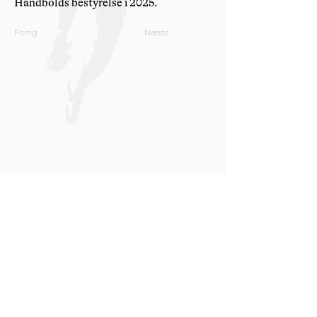
Håndbolds bestyrelse i 2025.
Forrig
Næste
Kontakt
SPILLERFORENINGEN HÅNDBOLD
Frederiksholms Kanal 4, 2. sal
1220 København K
CVR. Nr.:
20152885
Tlf.
33 12 11 28
E-mail:
kontakt@haandboldspiller.dk
Læs om vores privatlivspolitik her