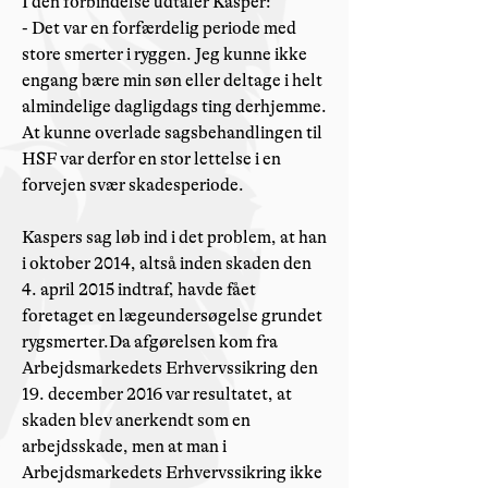
I den forbindelse udtaler Kasper:
- Det var en forfærdelig periode med
store smerter i ryggen. Jeg kunne ikke
engang bære min søn eller deltage i helt
almindelige dagligdags ting derhjemme.
At kunne overlade sagsbehandlingen til
HSF var derfor en stor lettelse i en
forvejen svær skadesperiode.
Kaspers sag løb ind i det problem, at han
i oktober 2014, altså inden skaden den
4. april 2015 indtraf, havde fået
foretaget en lægeundersøgelse grundet
rygsmerter.Da afgørelsen kom fra
Arbejdsmarkedets Erhvervssikring den
19. december 2016 var resultatet, at
skaden blev anerkendt som en
arbejdsskade, men at man i
Arbejdsmarkedets Erhvervssikring ikke