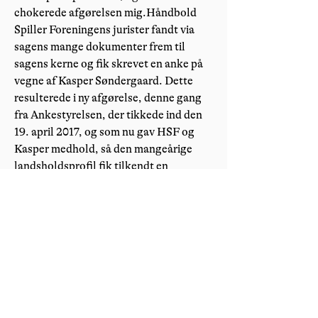
chokerede afgørelsen mig.Håndbold
Spiller Foreningens jurister fandt via
sagens mange dokumenter frem til
sagens kerne og fik skrevet en anke på
vegne af Kasper Søndergaard. Dette
resulterede i ny afgørelse, denne gang
fra Ankestyrelsen, der tikkede ind den
19. april 2017, og som nu gav HSF og
Kasper medhold, så den mangeårige
landsholdsprofil fik tilkendt en
méngrad på 5 %.Til sagens endelige
resultat udtaler Kasper:- De detaljer,
der ligger i eksempelvis gamle
lægejournaler og erklæringer med
mange lægefaglige udtryk, som
åbenbart var afgørende i min sag, havde
jeg aldrig opdaget selv. Derfor vil jeg
også klart opfordre andre, til at få ringet