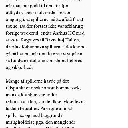
når man har gæld til den forrige
udbyder. Det resulterede i første
omgang i, at spillerne måtte afstå fra at
træne. Da der fortsat ikke var afklaring
forrige weekend, endte Aarhus HC med
at køre forgæves til Bavnehøj Hallen,
da Ajax København spillerne ikke kunne
gå på banen, når der ikke var styr på en
så fundamental ting som deres helbred
og sikkerhed.
Mange af spillerne havde på det
tidspunkt et ønske om at komme væk,
men da klubben var under
rekonstruktion, var det ikke lykkedes at
få dem fritstillet. På vegne af ni af
spillerne, og med baggrund i
misligholdelse pga. den manglende