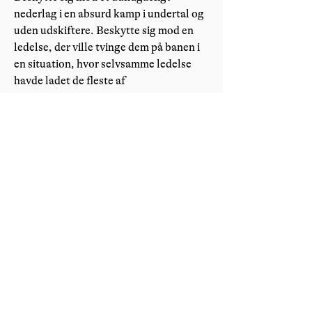
nederlag i en absurd kamp i undertal og
uden udskiftere. Beskytte sig mod en
ledelse, der ville tvinge dem på banen i
en situation, hvor selvsamme ledelse
havde ladet de fleste af
holdkammeraterne gå. En ledelse, som
moderklubben havde taget afstand fra
og ikke ville levere spillere til, og som
derfor heller ikke havde nogen chance
for at kunne stille hold i kampene
fremover.
Set i det lys fortjener man ikke at drive
håndboldklub, og i Sø- og
Handelsretten er de netop nået frem til,
at en konkurs var den eneste mulighed.
Håndbold Spiller Foreningen ønsker at