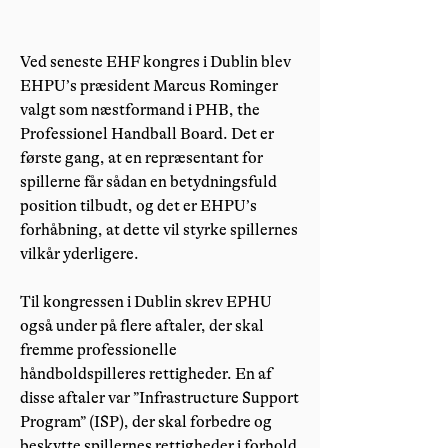
Ved seneste EHF kongres i Dublin blev
EHPU’s præsident Marcus Rominger
valgt som næstformand i PHB, the
Professionel Handball Board. Det er
første gang, at en repræsentant for
spillerne får sådan en betydningsfuld
position tilbudt, og det er EHPU’s
forhåbning, at dette vil styrke spillernes
vilkår yderligere.
Til kongressen i Dublin skrev EPHU
også under på flere aftaler, der skal
fremme professionelle
håndboldspilleres rettigheder. En af
disse aftaler var ”Infrastructure Support
Program” (ISP), der skal forbedre og
beskytte spillernes rettigheder i forhold