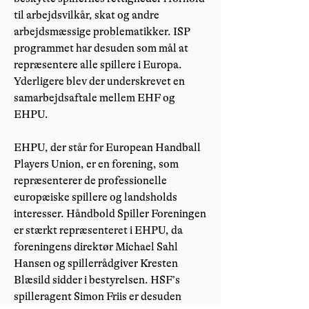
til arbejdsvilkår, skat og andre
arbejdsmæssige problematikker. ISP
programmet har desuden som mål at
repræsentere alle spillere i Europa.
Yderligere blev der underskrevet en
samarbejdsaftale mellem EHF og
EHPU.
EHPU, der står for European Handball
Players Union, er en forening, som
repræsenterer de professionelle
europæiske spillere og landsholds
interesser. Håndbold Spiller Foreningen
er stærkt repræsenteret i EHPU, da
foreningens direktør Michael Sahl
Hansen og spillerrådgiver Kresten
Blæsild sidder i bestyrelsen. HSF’s
spilleragent Simon Friis er desuden