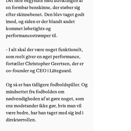
Det hele begyndte med udviklingen af
en formbar benskinne, der støber sig
efter skinnebenet. Den blev taget godt
imod, og siden er der blandt andet
kommet løbetights og
performancestrømper til.
- I alt skal der være noget funktionelt,
som reelt giver en øget performance,
fortæller Christopher Geertsen, der er
co-founder og CEO i Liiteguard.
Og så er han tidligere fodboldspiller. Og
mindsettet fra fodbolden om
nødvendigheden af at gøre noget, som
ens modstander ikke gør, hvis man vil
være bedre, har han taget med sig ind i
direktørrollen.