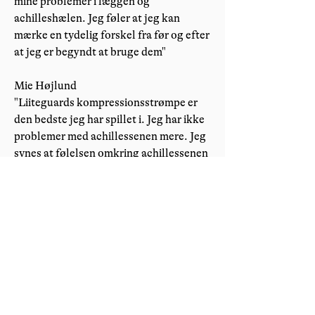
mine problemer i læggen og
achilleshælen. Jeg føler at jeg kan
mærke en tydelig forskel fra før og efter
at jeg er begyndt at bruge dem"
Mie Højlund
"Liiteguards kompressionsstrømpe er
den bedste jeg har spillet i. Jeg har ikke
problemer med achillessenen mere. Jeg
synes at følelsen omkring achillessenen
er et stort plus, hvis man sammenligner
med andre"
Samarbejdsaftaler
Håndbold Spiller Foreningen har lavet
et samarbejde med Liiteguard, der har
fokus på at udvikle produkter, som skal
være med til at øge udøverens
performance.